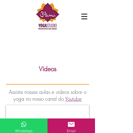
Vídeos
Assista nossas aulas e videos sobre o
yoga no nosso canal do
Youtube
WhatsApp
Email