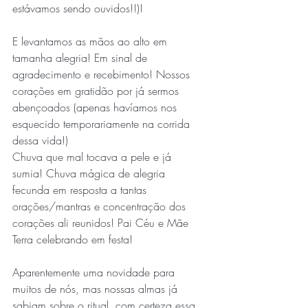
estávamos sendo ouvidos!!)! 
E levantamos as mãos ao alto em 
tamanha alegria! Em sinal de 
agradecimento e recebimento! Nossos 
corações em gratidão por já sermos 
abençoados (apenas havíamos nos 
esquecido temporariamente na corrida 
dessa vida!)
Chuva que mal tocava a pele e já 
sumia! Chuva mágica de alegria 
fecunda em resposta a tantas 
orações/mantras e concentração dos 
corações ali reunidos! Pai Céu e Mãe 
Terra celebrando em festa!
Aparentemente uma novidade para 
muitos de nós, mas nossas almas já 
sabiam sobre o ritual, com certeza essa 