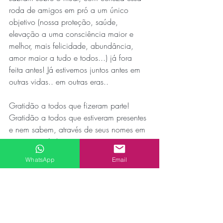
roda de amigos em pró a um único 
objetivo (nossa proteção, saúde, 
elevação a uma consciência maior e 
melhor, mais felicidade, abundância, 
amor maior a tudo e todos...) já fora 
feita antes! Já estivemos juntos antes em 
outras vidas.. em outras eras..
Gratidão a todos que fizeram parte! 
Gratidão a todos que estiveram presentes 
e nem sabem, através de seus nomes em 
nossos papéis! 
WhatsApp
Email
E que todos os seres sejam felizes, livres 
do medo e da dor! “SUAHÁ!”
Namastê!
📷