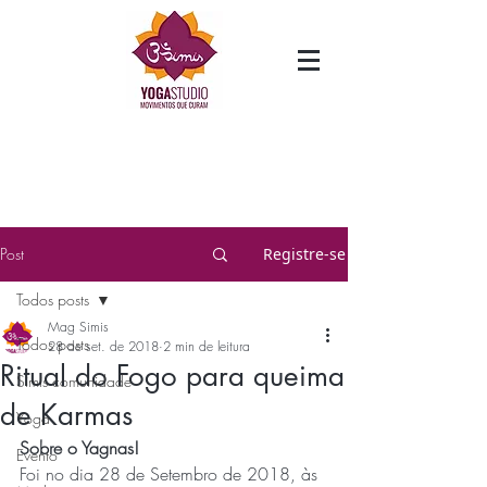
Post
Registre-se
Todos posts
Mag Simis
Todos posts
28 de set. de 2018
2 min de leitura
Ritual do Fogo para queima
Simis comunidade
de Karmas
Yoga
Sobre o Yagnas! 
Evento
Foi no dia 28 de Setembro de 2018, às 