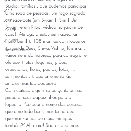
Studio, famílias.. que pudemos participar!
Janis
Uma roda de pessoas, um fogo sagrado, 
Jesus
um sacerdote (um Swami!! Sim!! Um 
Swami e um Ritual védico no jardim de 
Plantas
casa!! Até agora estou sem acreditar 
Jainismo
muito bem!!), 108 mantras com todos os 
nomes de Deus, Shiva, Vishnu, Krishna... 
Florais de Bach
vários itens da natureza para consagrar e 
oferecer (frutas, legumes, grãos, 
especiarias, flores, pedras, fotos, ... 
sentimentos...), aparentemente tão 
simples mas tão poderoso! 
Com certeza alguns se perguntaram ao 
preparar seus papeizinhos para a 
fogueira: “colocar o nome das pessoas 
que amo tudo bem, mas tenho que 
queimar karmas de meus inimigos 
também?” Ah claro! São os que mais 