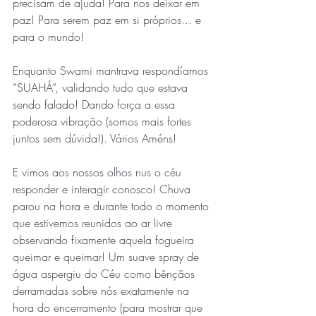
precisam de ajuda! Para nos deixar em 
paz! Para serem paz em si próprios... e 
para o mundo!
Enquanto Swami mantrava respondíamos 
“SUAHÁ”, validando tudo que estava 
sendo falado! Dando força a essa 
poderosa vibração (somos mais fortes 
juntos sem dúvida!). Vários Améns!
E vimos aos nossos olhos nus o céu 
responder e interagir conosco! Chuva 
parou na hora e durante todo o momento 
que estivemos reunidos ao ar livre 
observando fixamente aquela fogueira 
queimar e queimar! Um suave spray de 
água aspergiu do Céu como bênçãos 
derramadas sobre nós exatamente na 
hora do encerramento (para mostrar que 