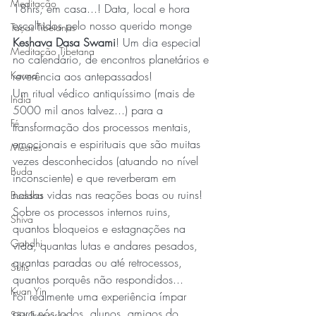
Meditação
18hrs, em casa...! Data, local e hora 
escolhidos pelo nosso querido monge 
Taças Tibetanas
Keshava Dasa Swami
! Um dia especial 
Meditação Tibetana
no calendário, de encontros planetários e 
Karma
reverência aos antepassados!
Um ritual védico antiquíssimo (mais de 
India
5000 mil anos talvez...) para a 
Fé
transformação dos processos mentais, 
emocionais e espirituais que são muitas 
Mestres
vezes desconhecidos (atuando no nível 
Buda
inconsciente) e que reverberam em 
nossas vidas nas reações boas ou ruins! 
Buddha
Sobre os processos internos ruins, 
Shiva
quantos bloqueios e estagnações na 
Gandhi
vida, quantas lutas e andares pesados, 
quantas paradas ou até retrocessos, 
Sufis
quantos porquês não respondidos...
Kuan Yin
Foi realmente uma experiência ímpar 
para nós todos, alunos, amigos do 
São Francisco